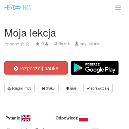
Toggl
naviga
Moja lekcja
0
13 fiszek
edytaslonka
rozpocznij naukę
ściągnij mp3
drukuj
graj
sprawdź się
Pytanie
Odpowiedź