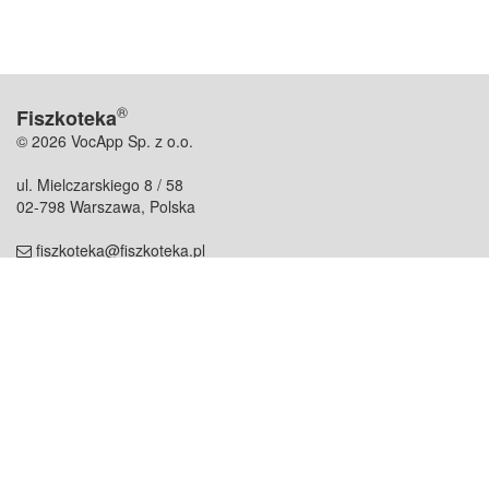
®
Fiszkoteka
© 2026 VocApp Sp. z o.o.
ul. Mielczarskiego 8 / 58
02-798 Warszawa, Polska
fiszkoteka@fiszkoteka.pl
NIP: 951 245 79 19
REGON: 369 727 696