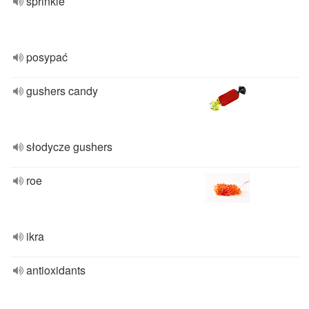
sprinkle
posypać
gushers candy
słodycze gushers
roe
ikra
antioxidants