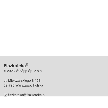
®
Fiszkoteka
© 2026 VocApp Sp. z o.o.
ul. Mielczarskiego 8 / 58
02-798 Warszawa, Polska
fiszkoteka@fiszkoteka.pl
NIP: 951 245 79 19