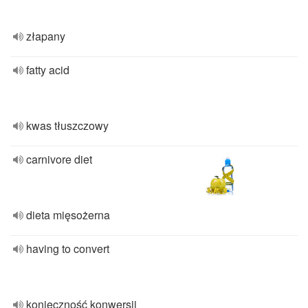
złapany
fatty acid
kwas tłuszczowy
carnivore diet
dieta mięsożerna
having to convert
konieczność konwersji