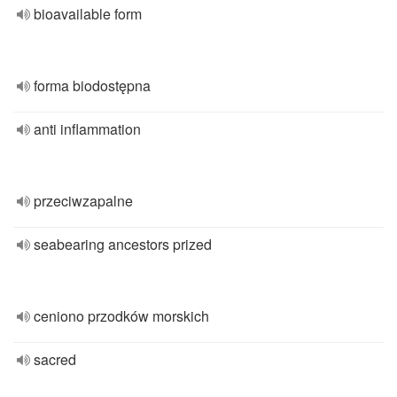
bioavailable form
forma biodostępna
anti inflammation
przeciwzapalne
seabearing ancestors prized
ceniono przodków morskich
sacred