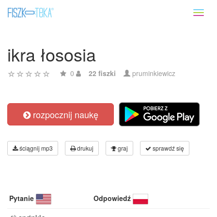
Toggl
naviga
ikra łososia
0
22 fiszki
pruminkiewicz
rozpocznij naukę
ściągnij mp3
drukuj
graj
sprawdź się
Pytanie
Odpowiedź