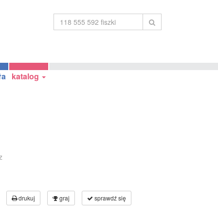
ła
katalog
z
drukuj
graj
sprawdź się