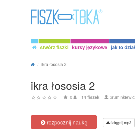
stwórz fiszki
kursy językowe
jak to dzia
ikra łososia 2
ikra łososia 2
0
14 fiszek
pruminkiewic
rozpocznij naukę
ściągnij mp3