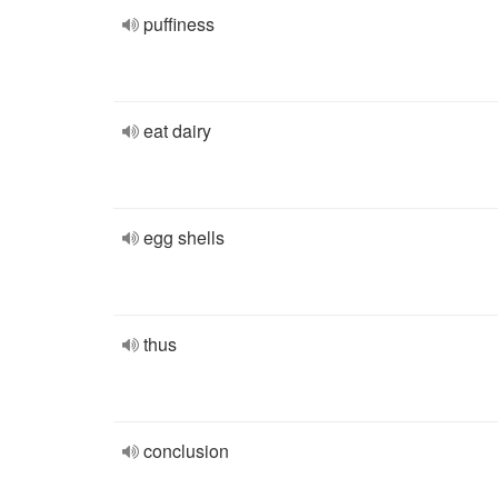
puffiness
eat dairy
egg shells
thus
conclusion