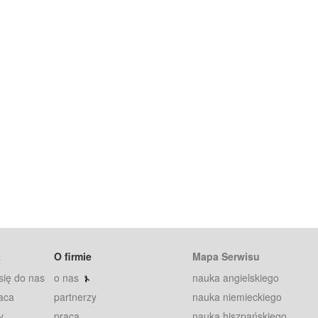
t
O firmie
Mapa Serwisu
się do nas
o nas
nauka angielskiego
aca
partnerzy
nauka niemieckiego
y
praca
nauka hiszpańskiego