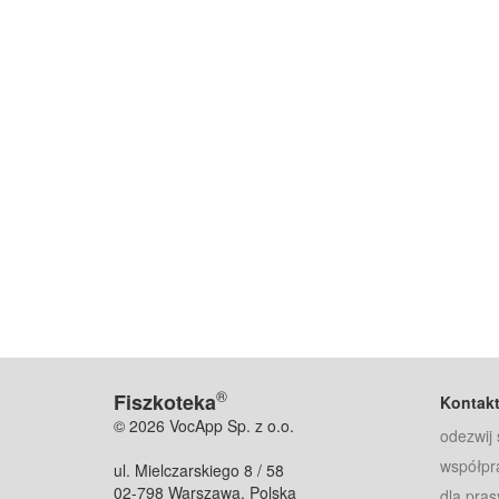
®
Fiszkoteka
Kontak
© 2026 VocApp Sp. z o.o.
odezwij 
współpr
ul. Mielczarskiego 8 / 58
02-798 Warszawa, Polska
dla pras