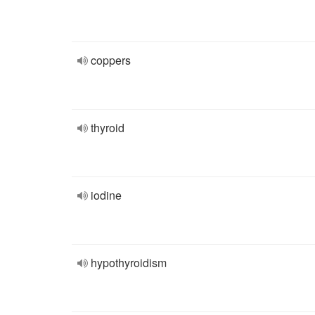
coppers
thyroid
iodine
hypothyroidism