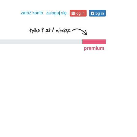
załóż konto
zaloguj się
log in
log in
premium