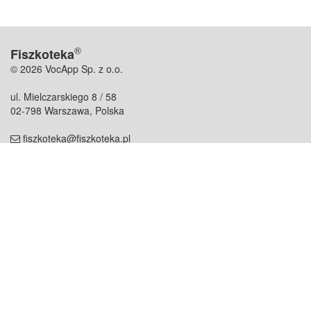
®
Fiszkoteka
© 2026 VocApp Sp. z o.o.
ul. Mielczarskiego 8 / 58
02-798 Warszawa, Polska
fiszkoteka@fiszkoteka.pl
NIP: 951 245 79 19
REGON: 369 727 696
Kontakt
O firmie