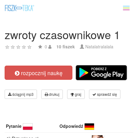
Toggl
naviga
zwroty czasownikowe 1
0
10 fiszek
Natalatralalala
rozpocznij naukę
ściągnij mp3
drukuj
graj
sprawdź się
Pytanie
Odpowiedź