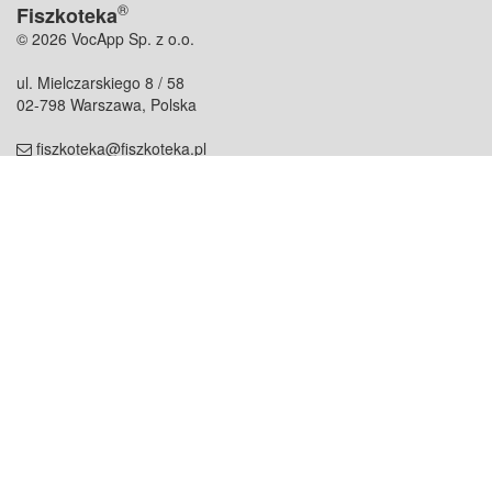
®
Fiszkoteka
© 2026 VocApp Sp. z o.o.
ul. Mielczarskiego 8 / 58
02-798 Warszawa, Polska
fiszkoteka@fiszkoteka.pl
NIP: 951 245 79 19
REGON: 369 727 696
Kontakt
O firmie
odezwij się do nas
o nas
współpraca
partnerzy