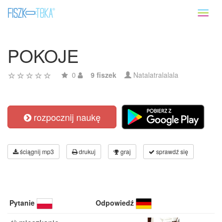
Toggl
naviga
POKOJE
0
9 fiszek
Natalatralalala
rozpocznij naukę
ściągnij mp3
drukuj
graj
sprawdź się
Pytanie
Odpowiedź