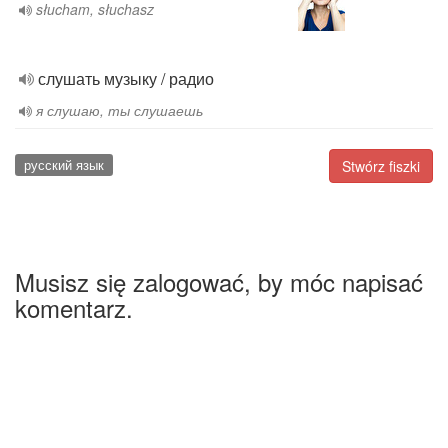
słucham, słuchasz
слушать музыку / радио
я слушаю, ты слушаешь
русский язык
Stwórz fiszki
Musisz się zalogować, by móc napisać
komentarz.