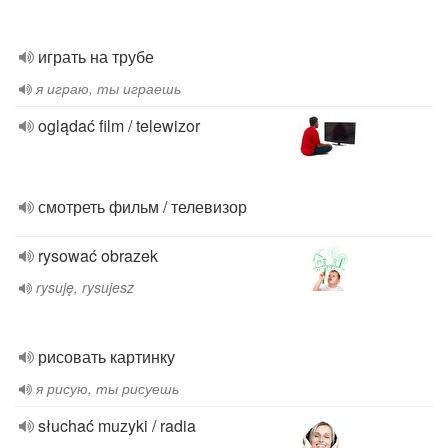
играть на трубе
я играю, ты играешь
oglądać film / telewizor
смотреть фильм / телевизор
rysować obrazek
rysuję, rysujesz
рисовать картинку
я рисую, ты рисуешь
słuchać muzyki / radia