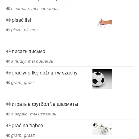
я читаю, ты читаешь
pisać list
piszę, piszesz
писать письмо
я пишу, ты пишешь
grać w piłkę nożną \ w szachy
gram, grasz
играть в футбол \ в шахматы
я играю, ты играешь
grać na trąbce
gram, grasz