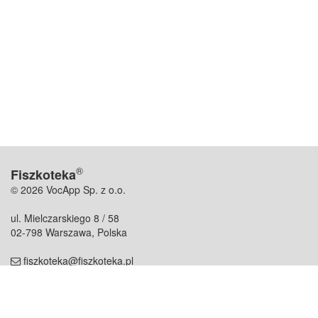
®
Fiszkoteka
© 2026 VocApp Sp. z o.o.
ul. Mielczarskiego 8 / 58
02-798 Warszawa, Polska
fiszkoteka@fiszkoteka.pl
NIP: 951 245 79 19
REGON: 369 727 696