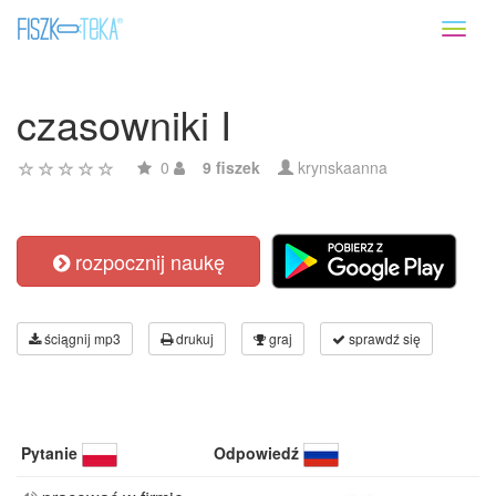
Toggl
naviga
czasowniki I
0
9 fiszek
krynskaanna
rozpocznij naukę
ściągnij mp3
drukuj
graj
sprawdź się
Pytanie
Odpowiedź