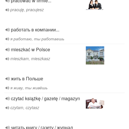
pracować w firmie...
pracuję, pracujesz
работать в компании...
я работаю, ты работаешь
mieszkać w Polsce
mieszkam, mieszkasz
жить в Польше
я живу, ты живёшь
czytać książkę / gazetę / magazyn
czytam, czytasz
читать книгу / газету / журнал