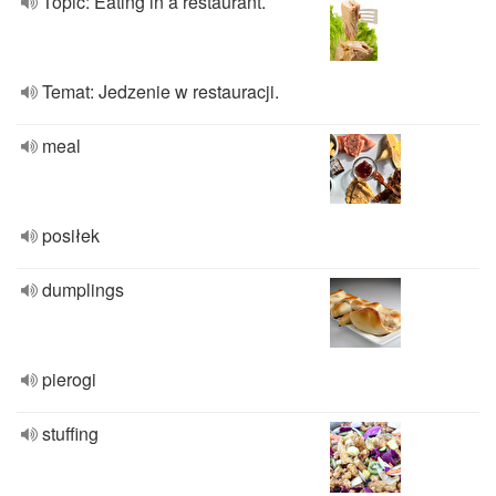
Topic: Eating in a restaurant.
Temat: Jedzenie w restauracji.
meal
posiłek
dumplings
pierogi
stuffing