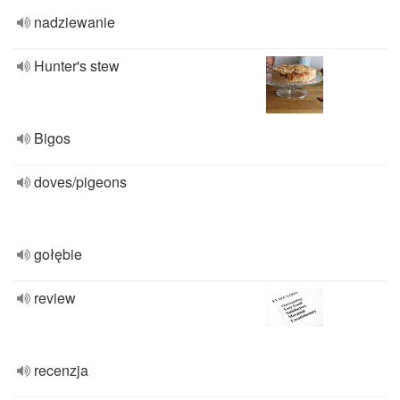
nadziewanie
Hunter's stew
Bigos
doves/pigeons
gołębie
review
recenzja