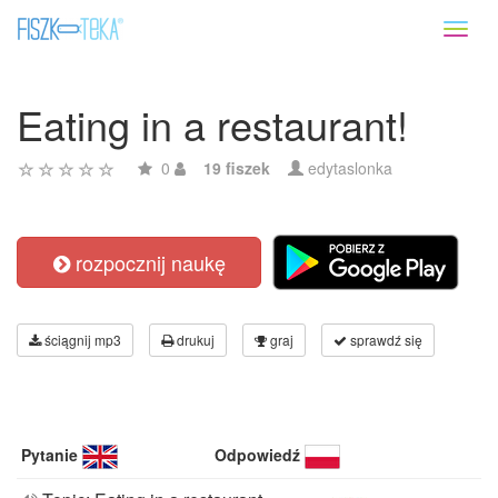
Toggl
naviga
Eating in a restaurant!
0
19 fiszek
edytaslonka
rozpocznij naukę
ściągnij mp3
drukuj
graj
sprawdź się
Pytanie
Odpowiedź