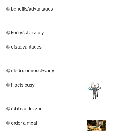
benefits/advantages
korzyści / zalety
disadvantages
niedogodności/wady
it gets busy
robi się tłoczno
order a meal