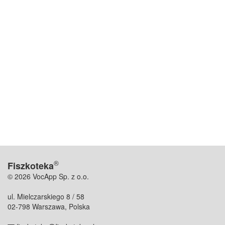
®
Fiszkoteka
© 2026 VocApp Sp. z o.o.
ul. Mielczarskiego 8 / 58
02-798 Warszawa, Polska