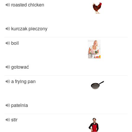
roasted chicken
kurczak pieczony
boil
gotować
a frying pan
patelnia
stir