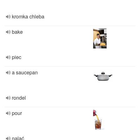
kromka chleba
bake
piec
a saucepan
rondel
pour
nalać