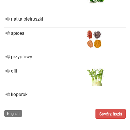
natka pietruszki
spices
przyprawy
dill
koperek
English
Stwórz fiszki