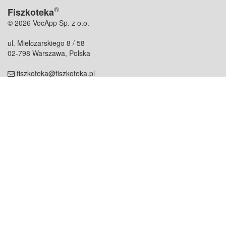
®
Fiszkoteka
© 2026 VocApp Sp. z o.o.
ul. Mielczarskiego 8 / 58
02-798 Warszawa, Polska
fiszkoteka@fiszkoteka.pl
NIP: 951 245 79 19
REGON: 369 727 696
Kontakt
O firmie
odezwij się do nas
o nas
współpraca
partnerzy