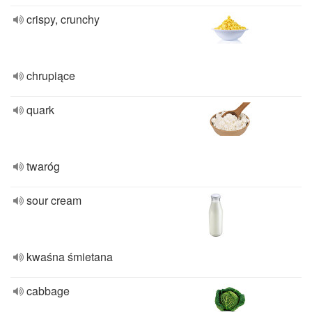
crispy, crunchy
chrupiące
quark
twaróg
sour cream
kwaśna śmietana
cabbage