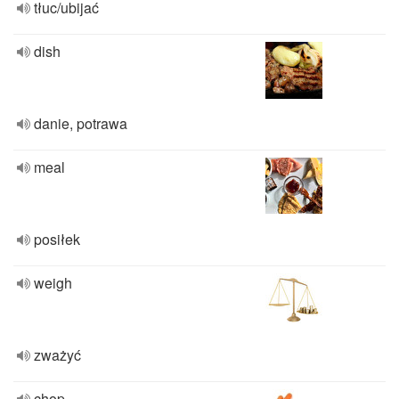
tłuc/ubijać
dish
danie, potrawa
meal
posiłek
weigh
zważyć
chop