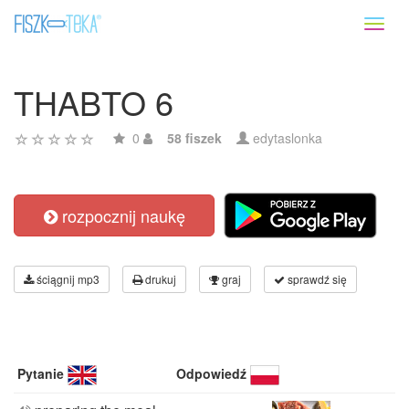
Toggl
naviga
THABTO 6
0
58 fiszek
edytaslonka
rozpocznij naukę
ściągnij mp3
drukuj
graj
sprawdź się
Pytanie
Odpowiedź