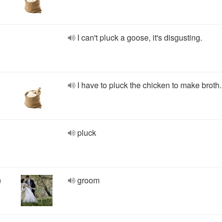
I can't pluck a goose, it's disgusting.
I have to pluck the chicken to make broth.
pluck
)
groom