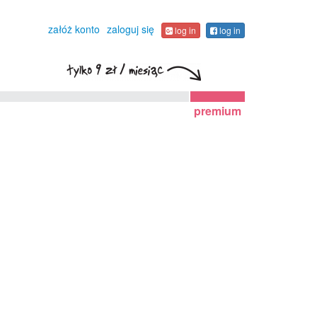
załóż konto
zaloguj się
log in
log in
premium