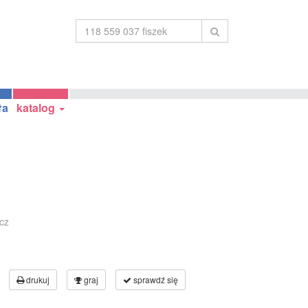
ła
katalog
cz
drukuj
graj
sprawdź się