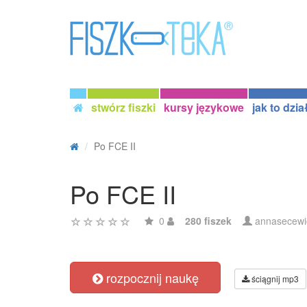
stwórz fiszki
kursy językowe
jak to dzia
Po FCE II
Po FCE II
0
280 fiszek
annasecewi
rozpocznij naukę
ściągnij mp3