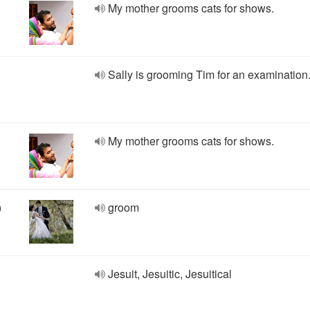
My mother grooms cats for shows.
Sally is grooming Tim for an examination
My mother grooms cats for shows.
)
groom
Jesuit, Jesuitic, Jesuitical