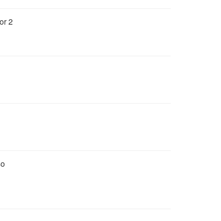
or 2
so