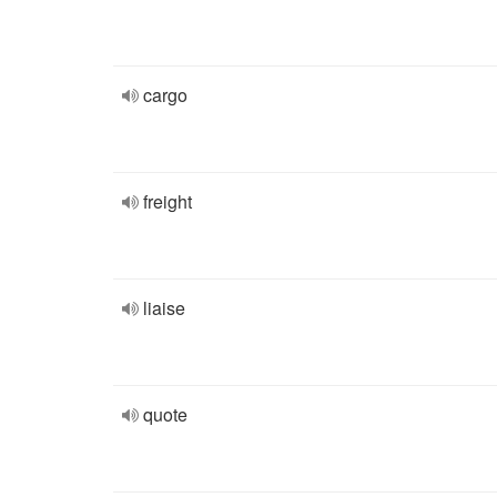
cargo
freight
liaise
quote