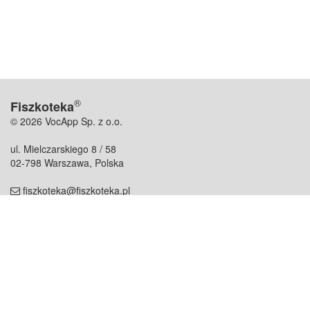
®
Fiszkoteka
© 2026 VocApp Sp. z o.o.
ul. Mielczarskiego 8 / 58
02-798 Warszawa, Polska
fiszkoteka@fiszkoteka.pl
NIP: 951 245 79 19
REGON: 369 727 696