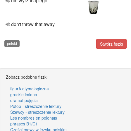
nie wyrzucaj tego
don't throw that away
polski
Stwórz fiszki
Zobacz podobne fiszki:
figurA etymologiczna
greckie imiona
dramat pojęcia
Potop - streszczenie lektury
Szewcy - streszczenie lektury
Les nombres en polonais
phrases B1/C1
Części mowy w języku polskim