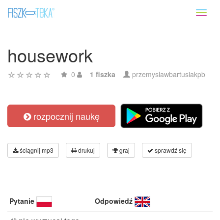
Toggl
naviga
housework
0
1 fiszka
przemyslawbartusiakpb
rozpocznij naukę
ściągnij mp3
drukuj
graj
sprawdź się
Pytanie
Odpowiedź