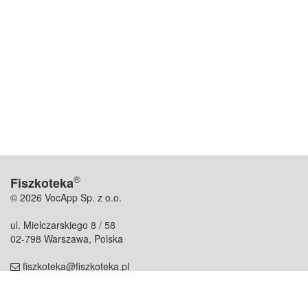
®
Fiszkoteka
© 2026 VocApp Sp. z o.o.
ul. Mielczarskiego 8 / 58
02-798 Warszawa, Polska
fiszkoteka@fiszkoteka.pl
NIP: 951 245 79 19
REGON: 369 727 696