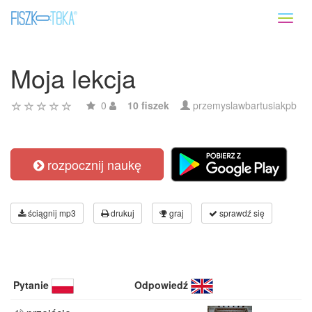
Toggl
naviga
Moja lekcja
0
10 fiszek
przemyslawbartusiakpb
rozpocznij naukę
ściągnij mp3
drukuj
graj
sprawdź się
Pytanie
Odpowiedź