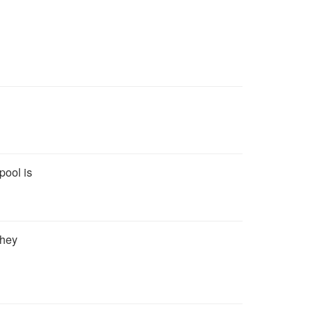
pool is
They