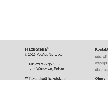
®
Fiszkoteka
Kontak
© 2026 VocApp Sp. z o.o.
odezwij 
współpr
ul. Mielczarskiego 8 / 58
02-798 Warszawa, Polska
dla pras
fiszkoteka@fiszkoteka.pl
Oferty
dla rodz
NIP: 951 245 79 19
dla kore
REGON: 369 727 696
Pomoc