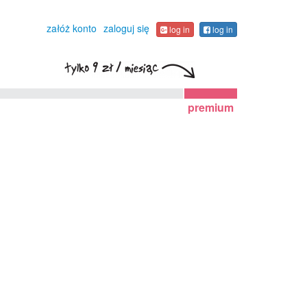
załóż konto
zaloguj się
log in
log in
premium