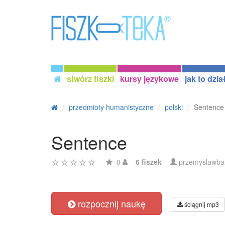
stwórz fiszki
kursy językowe
jak to dzia
przedmioty humanistyczne
polski
Sentence
Sentence
0
6 fiszek
przemyslawba
rozpocznij naukę
ściągnij mp3