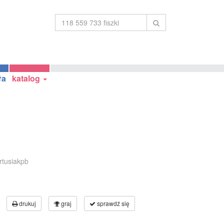
ła
katalog
rtusiakpb
drukuj
graj
sprawdź się