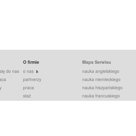
t
O firmie
Mapa Serwisu
się do nas
o nas
nauka angielskiego
aca
partnerzy
nauka niemieckiego
y
praca
nauka hiszpańskiego
staż
nauka francuskiego
blog
nauka rosyjskiego
in
2000+ opinii
nauka norweskiego
petytorów
nauka szwedzkiego
Warunki
fiszki
100% gwarancja