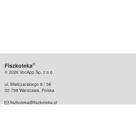
®
Fiszkoteka
© 2026 VocApp Sp. z o.o.
ul. Mielczarskiego 8 / 58
02-798 Warszawa, Polska
fiszkoteka@fiszkoteka.pl
NIP: 951 245 79 19
REGON: 369 727 696