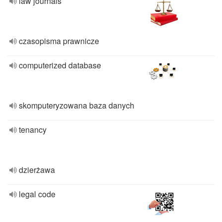
law journals
czasopisma prawnicze
computerized database
skomputeryzowana baza danych
tenancy
dzierżawa
legal code