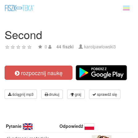
Toggl
naviga
Second
0
44 fiszki
karolpawlowski3
rozpocznij naukę
ściągnij mp3
drukuj
graj
sprawdź się
Pytanie
Odpowiedź