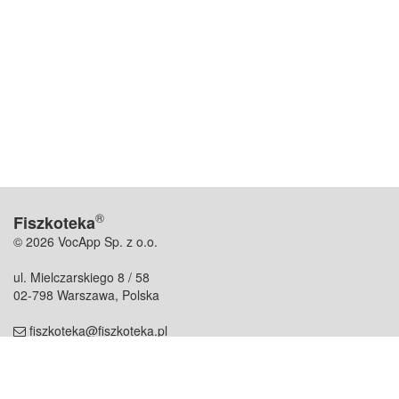
®
Fiszkoteka
© 2026 VocApp Sp. z o.o.
ul. Mielczarskiego 8 / 58
02-798 Warszawa, Polska
fiszkoteka@fiszkoteka.pl
NIP: 951 245 79 19
REGON: 369 727 696