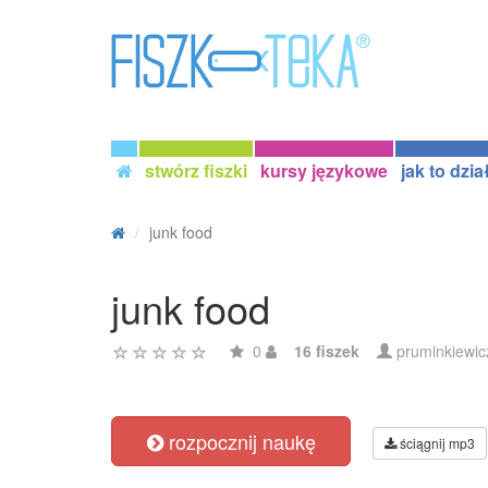
stwórz fiszki
kursy językowe
jak to dzia
junk food
junk food
0
16 fiszek
pruminkiewic
rozpocznij naukę
ściągnij mp3