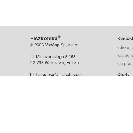
®
Fiszkoteka
Kontak
© 2026 VocApp Sp. z o.o.
odezwij 
współpr
ul. Mielczarskiego 8 / 58
02-798 Warszawa, Polska
dla pras
fiszkoteka@fiszkoteka.pl
Oferty
dla rodz
NIP: 951 245 79 19
dla kore
REGON: 369 727 696
Pomoc
Najczęst