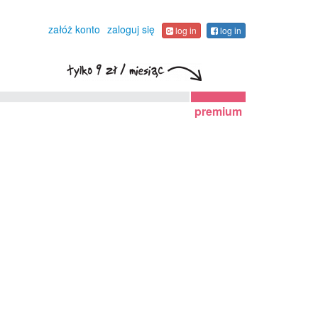
załóż konto
zaloguj się
log in
log in
premium