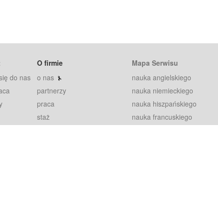
t
O firmie
Mapa Serwisu
się do nas
o nas
nauka angielskiego
aca
partnerzy
nauka niemieckiego
y
praca
nauka hiszpańskiego
staż
nauka francuskiego
blog
nauka rosyjskiego
in
2000+ opinii
nauka norweskiego
petytorów
nauka szwedzkiego
Warunki
fiszki
100% gwarancja
sze pytania
najnowsze lekcje
regulamin
Extra
prywatność i ciasteczka
RODO
plugin