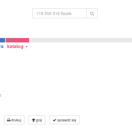
ła
katalog
z
drukuj
graj
sprawdź się