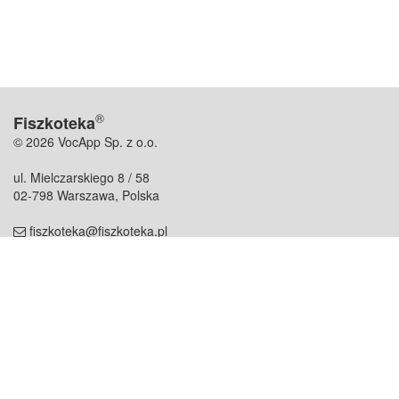
®
Fiszkoteka
© 2026 VocApp Sp. z o.o.
ul. Mielczarskiego 8 / 58
02-798 Warszawa, Polska
fiszkoteka@fiszkoteka.pl
NIP: 951 245 79 19
REGON: 369 727 696