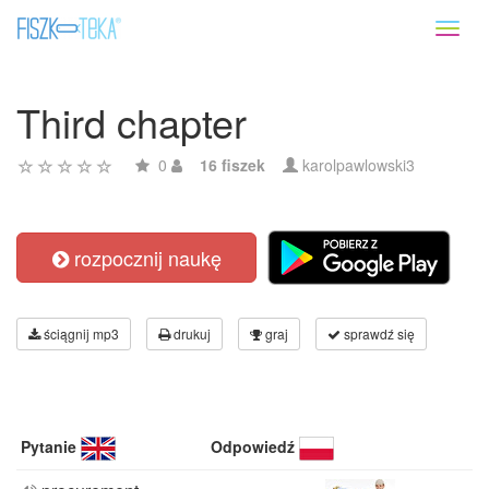
Toggl
naviga
Third chapter
0
16 fiszek
karolpawlowski3
rozpocznij naukę
ściągnij mp3
drukuj
graj
sprawdź się
Pytanie
Odpowiedź