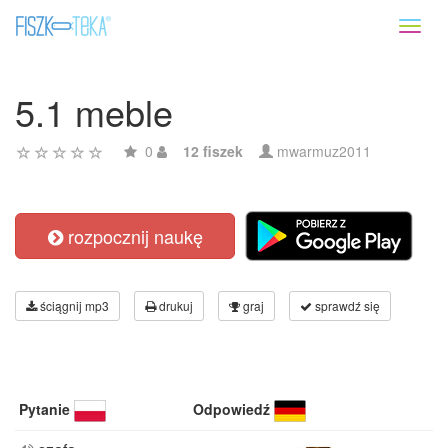
Toggl
naviga
5.1 meble
0
12 fiszek
mwarmuz2011
rozpocznij naukę
ściągnij mp3
drukuj
graj
sprawdź się
Pytanie
Odpowiedź