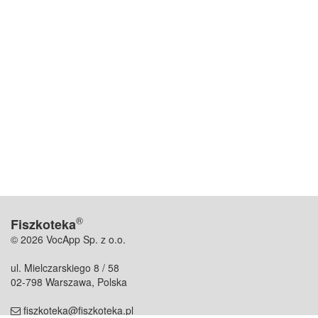
®
Fiszkoteka
© 2026 VocApp Sp. z o.o.
ul. Mielczarskiego 8 / 58
02-798 Warszawa, Polska
fiszkoteka@fiszkoteka.pl