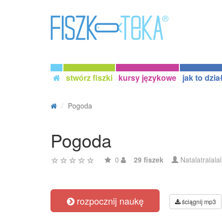
stwórz fiszki
kursy językowe
jak to dzia
Pogoda
Pogoda
0
29 fiszek
Natalatralala
rozpocznij naukę
ściągnij mp3