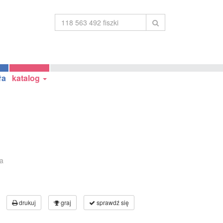
ła
katalog
la
drukuj
graj
sprawdź się