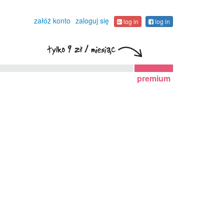
załóż konto
zaloguj się
log in
log in
premium