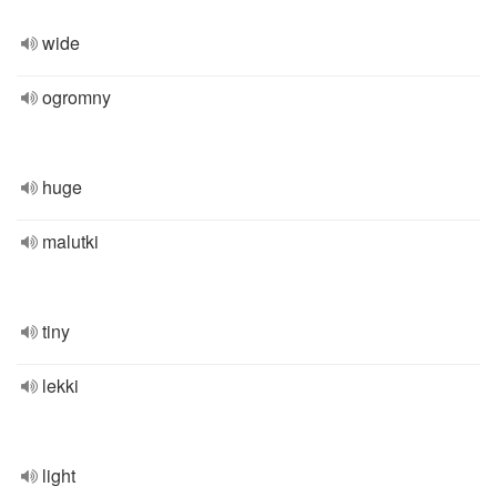
wide
ogromny
huge
malutki
tiny
lekki
light