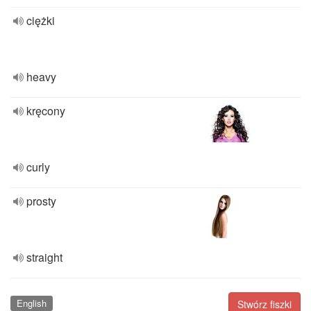
ciężki
heavy
kręcony
curly
prosty
straight
English
Stwórz fiszki