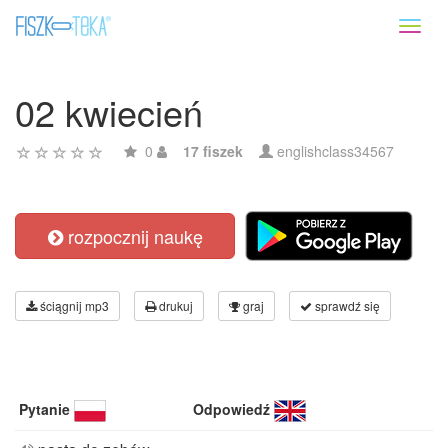
Toggl
naviga
02 kwiecień
0
17 fiszek
englishclass34567
rozpocznij naukę
ściągnij mp3
drukuj
graj
sprawdź się
Pytanie
Odpowiedź