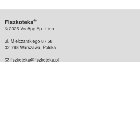
®
Fiszkoteka
© 2026 VocApp Sp. z o.o.
ul. Mielczarskiego 8 / 58
02-798 Warszawa, Polska
fiszkoteka@fiszkoteka.pl
NIP: 951 245 79 19
REGON: 369 727 696
Kontakt
O firmie