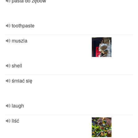
pasta do zębów
toothpaste
muszla
shell
śmiać się
laugh
liść