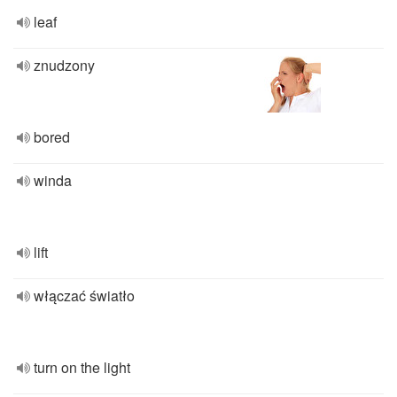
leaf
znudzony
bored
winda
lift
włączać światło
turn on the light