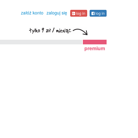
załóż konto
zaloguj się
log in
log in
premium