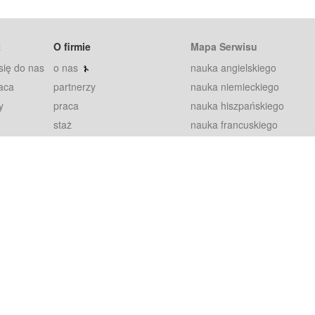
t
O firmie
Mapa Serwisu
się do nas
o nas
nauka angielskiego
aca
partnerzy
nauka niemieckiego
y
praca
nauka hiszpańskiego
staż
nauka francuskiego
blog
nauka rosyjskiego
in
2000+ opinii
nauka norweskiego
petytorów
nauka szwedzkiego
Warunki
fiszki
100% gwarancja
sze pytania
najnowsze lekcje
regulamin
Extra
prywatność i ciasteczka
RODO
plugin