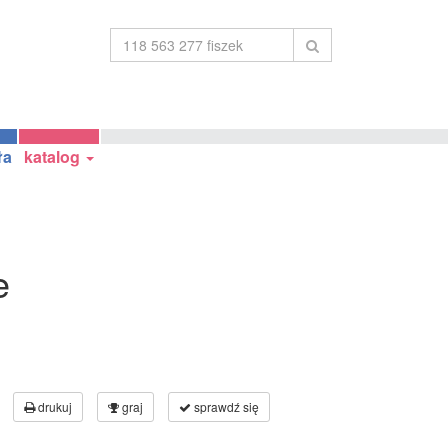
ła
katalog
e
drukuj
graj
sprawdź się