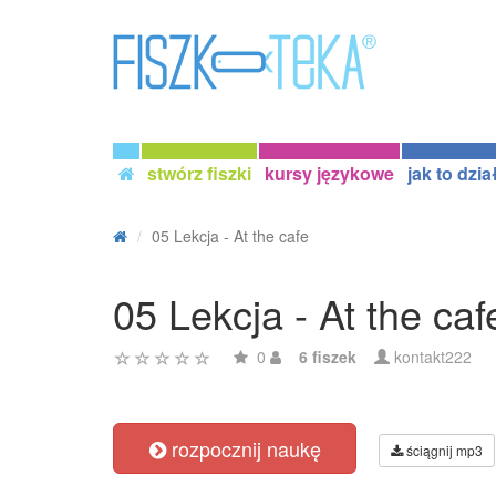
stwórz fiszki
kursy językowe
jak to dzia
05 Lekcja - At the cafe
05 Lekcja - At the caf
0
6 fiszek
kontakt222
rozpocznij naukę
ściągnij mp3