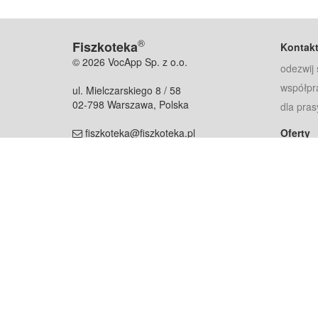
®
Fiszkoteka
Kontak
© 2026 VocApp Sp. z o.o.
odezwij 
współpr
ul. Mielczarskiego 8 / 58
02-798 Warszawa, Polska
dla pras
fiszkoteka@fiszkoteka.pl
Oferty
dla rodz
NIP: 951 245 79 19
dla kore
REGON: 369 727 696
Pomoc
Najczęst