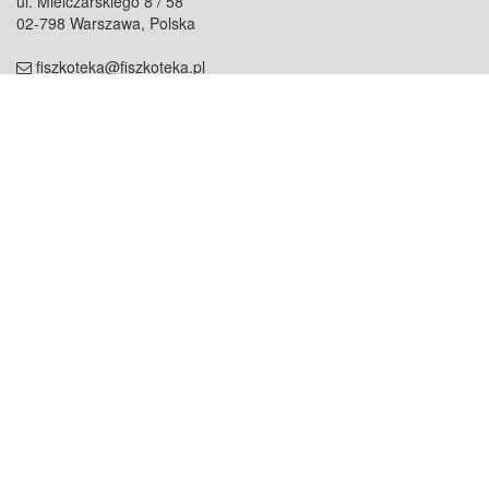
ul. Mielczarskiego 8 / 58
02-798 Warszawa, Polska
fiszkoteka@fiszkoteka.pl
NIP: 951 245 79 19
REGON: 369 727 696
Kontakt
O firmie
odezwij się do nas
o nas
współpraca
partnerzy
dla prasy
praca
staż
Oferty
blog
dla rodzin