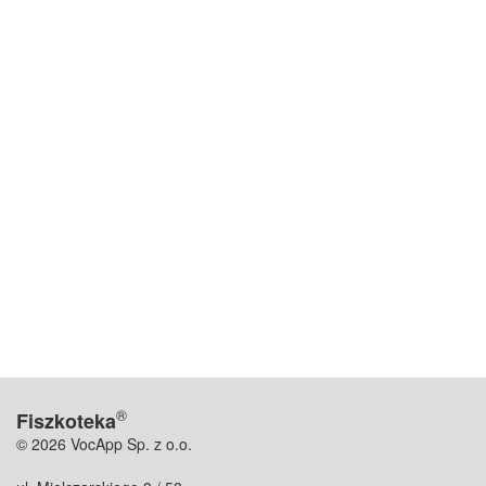
®
Fiszkoteka
© 2026 VocApp Sp. z o.o.