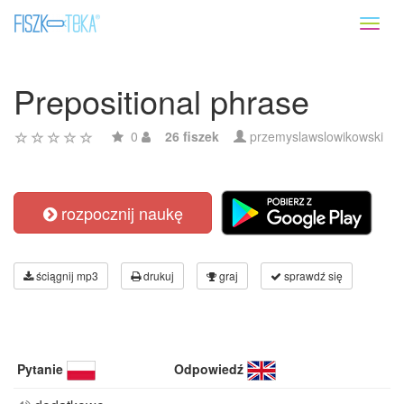
Toggl
naviga
Prepositional phrase
0
26 fiszek
przemyslawslowikowski
rozpocznij naukę
ściągnij mp3
drukuj
graj
sprawdź się
Pytanie
Odpowiedź