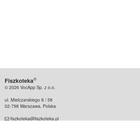
®
Fiszkoteka
© 2026 VocApp Sp. z o.o.
ul. Mielczarskiego 8 / 58
02-798 Warszawa, Polska
fiszkoteka@fiszkoteka.pl
NIP: 951 245 79 19
REGON: 369 727 696