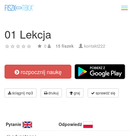
Toggl
naviga
01 Lekcja
0
15 fiszek
kontakt222
rozpocznij naukę
ściągnij mp3
drukuj
graj
sprawdź się
Pytanie
Odpowiedź