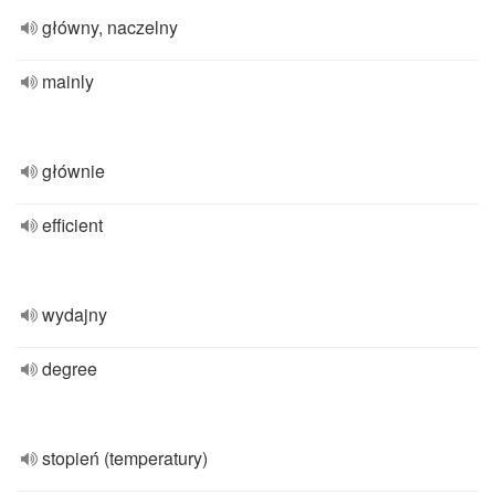
główny, naczelny
mainly
głównie
efficient
wydajny
degree
stopień (temperatury)