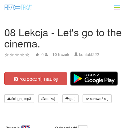
Toggl
naviga
08 Lekcja - Let's go to the
cinema.
0
10 fiszek
kontakt222
rozpocznij naukę
ściągnij mp3
drukuj
graj
sprawdź się