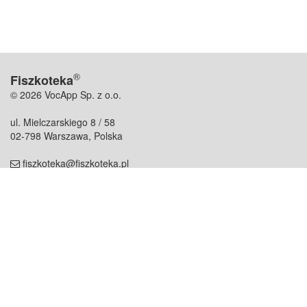
®
Fiszkoteka
© 2026 VocApp Sp. z o.o.
ul. Mielczarskiego 8 / 58
02-798 Warszawa, Polska
fiszkoteka@fiszkoteka.pl
NIP: 951 245 79 19
REGON: 369 727 696