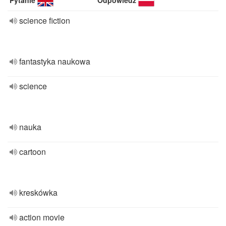
Pytanie
Odpowiedź
science fiction
fantastyka naukowa
science
nauka
cartoon
kreskówka
action movie