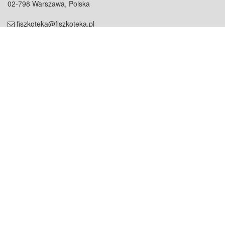
02-798 Warszawa, Polska
fiszkoteka@fiszkoteka.pl
NIP: 951 245 79 19
REGON: 369 727 696
Kontakt
O firmie
odezwij się do nas
o nas
współpraca
partnerzy
dla prasy
praca
staż
Oferty
blog
dla rodzin
2000+ opinii