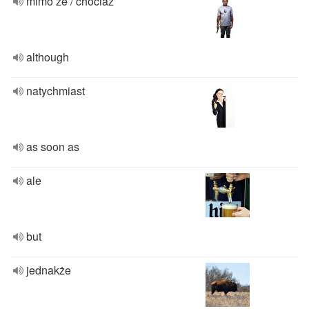
mimo że / chociaż
although
natychmiast
as soon as
ale
but
jednakże