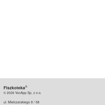
®
Fiszkoteka
© 2026 VocApp Sp. z o.o.
ul. Mielczarskiego 8 / 58