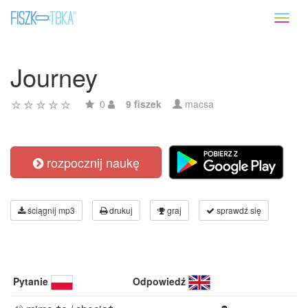
Toggl
naviga
Journey
0
9 fiszek
macsa
rozpocznij naukę
ściągnij mp3
drukuj
graj
sprawdź się
Pytanie
Odpowiedź