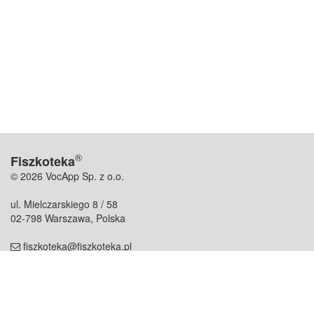
®
Fiszkoteka
© 2026 VocApp Sp. z o.o.
ul. Mielczarskiego 8 / 58
02-798 Warszawa, Polska
fiszkoteka@fiszkoteka.pl
NIP: 951 245 79 19
REGON: 369 727 696