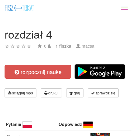
Toggl
naviga
rozdział 4
0
1 fiszka
macsa
rozpocznij naukę
ściągnij mp3
drukuj
graj
sprawdź się
Pytanie
Odpowiedź