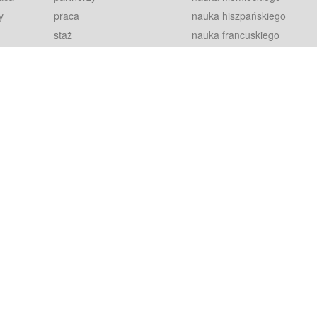
y
praca
nauka hiszpańskiego
staż
nauka francuskiego
blog
nauka rosyjskiego
in
2000+ opinii
nauka norweskiego
petytorów
nauka szwedzkiego
Warunki
fiszki
100% gwarancja
sze pytania
najnowsze lekcje
regulamin
Extra
prywatność i ciasteczka
RODO
plugin
inansowany przez Unię Europejską ze środków Europejskiego Funduszu Rozwoju Regionalnego w ramach Programu Operacyjnego Int
z się więcej.