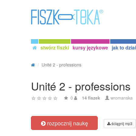
stwórz fiszki
kursy językowe
jak to dzia
Unité 2 - professions
Unité 2 - professions
0
14 fiszek
wromanska
rozpocznij naukę
ściągnij mp3