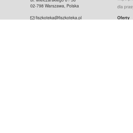
02-798 Warszawa, Polska
dla pras
fiszkoteka@fiszkoteka.pl
Oferty
dla rodz
NIP: 951 245 79 19
dla kore
REGON: 369 727 696
Pomoc
Najczęst
Projekt współf
Rozwój.
Dowied