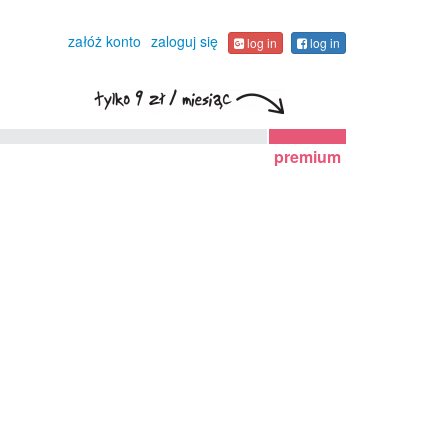
załóż konto
zaloguj się
log in
log in
premium