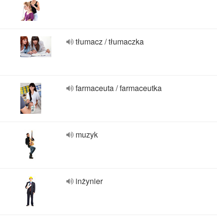
tłumacz / tłumaczka
farmaceuta / farmaceutka
muzyk
inżynier