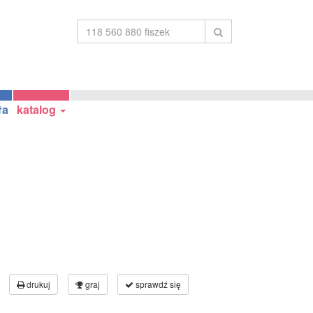
ła
katalog
drukuj
graj
sprawdź się