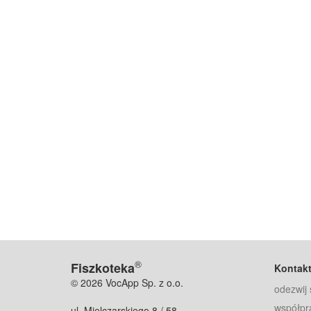
®
Fiszkoteka
Kontak
© 2026 VocApp Sp. z o.o.
odezwij 
współpr
ul. Mielczarskiego 8 / 58