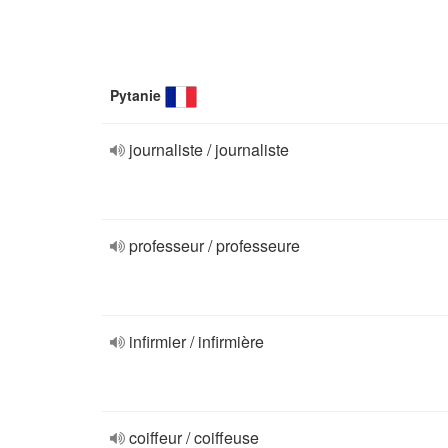
Pytanie
journaliste / journaliste
professeur / professeure
infirmier / infirmière
coiffeur / coiffeuse