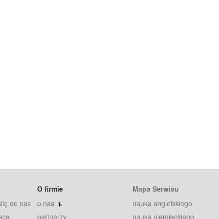
t
O firmie
Mapa Serwisu
się do nas
o nas
nauka angielskiego
aca
partnerzy
nauka niemieckiego