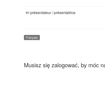
présentateur / présentatrice
Français
Musisz się zalogować, by móc n