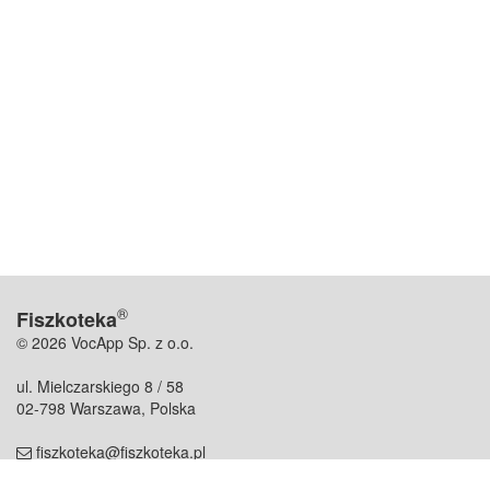
®
Fiszkoteka
© 2026 VocApp Sp. z o.o.
ul. Mielczarskiego 8 / 58
02-798 Warszawa, Polska
fiszkoteka@fiszkoteka.pl