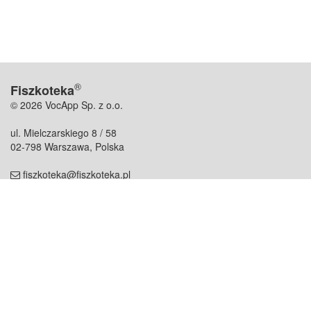
®
Fiszkoteka
© 2026 VocApp Sp. z o.o.
ul. Mielczarskiego 8 / 58
02-798 Warszawa, Polska
fiszkoteka@fiszkoteka.pl
NIP: 951 245 79 19
REGON: 369 727 696