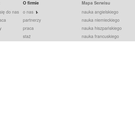
t
O firmie
Mapa Serwisu
się do nas
o nas
nauka angielskiego
aca
partnerzy
nauka niemieckiego
y
praca
nauka hiszpańskiego
staż
nauka francuskiego
blog
nauka rosyjskiego
in
2000+ opinii
nauka norweskiego
petytorów
nauka szwedzkiego
Warunki
fiszki
100% gwarancja
sze pytania
najnowsze lekcje
regulamin
Extra
prywatność i ciasteczka
RODO
plugin