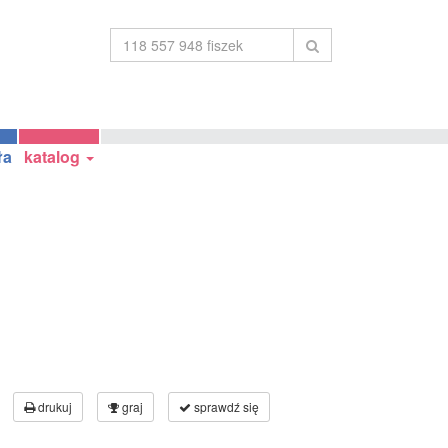
ła
katalog
drukuj
graj
sprawdź się