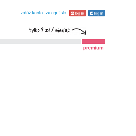
załóż konto
zaloguj się
log in
log in
premium