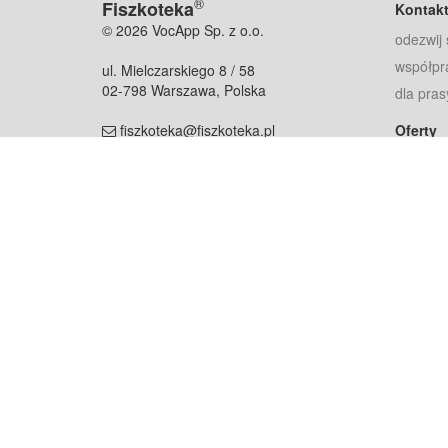
®
Fiszkoteka
Kontak
© 2026 VocApp Sp. z o.o.
odezwij 
współpr
ul. Mielczarskiego 8 / 58
02-798 Warszawa, Polska
dla pras
fiszkoteka@fiszkoteka.pl
Oferty
dla rodz
NIP: 951 245 79 19
dla kore
REGON: 369 727 696
Pomoc
Najczęst