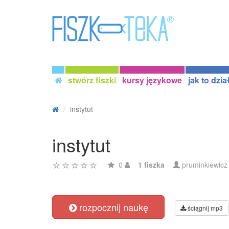
stwórz fiszki
kursy językowe
jak to dzia
instytut
instytut
0
1 fiszka
pruminkiewicz
rozpocznij naukę
ściągnij mp3