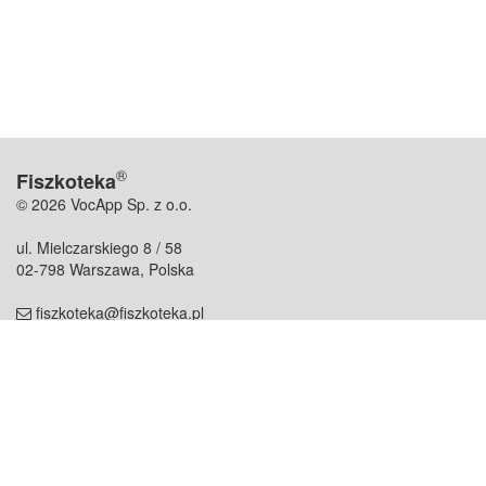
®
Fiszkoteka
© 2026 VocApp Sp. z o.o.
ul. Mielczarskiego 8 / 58
02-798 Warszawa, Polska
fiszkoteka@fiszkoteka.pl
NIP: 951 245 79 19
REGON: 369 727 696