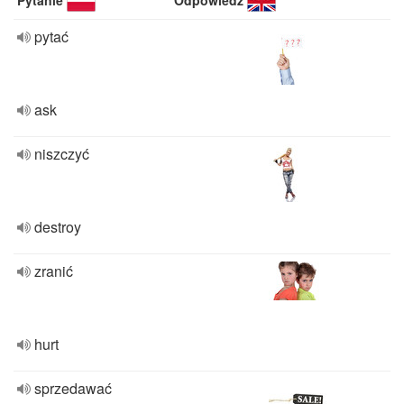
Pytanie
Odpowiedź
pytać
ask
niszczyć
destroy
zranić
hurt
sprzedawać