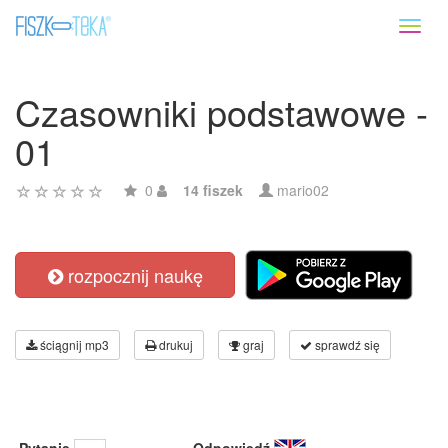
Toggl
naviga
Czasowniki podstawowe -
01
0
14 fiszek
mario02
rozpocznij naukę
ściągnij mp3
drukuj
graj
sprawdź się