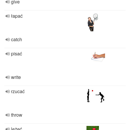
give
łapać
catch
pisać
write
rzucać
throw
leżeć