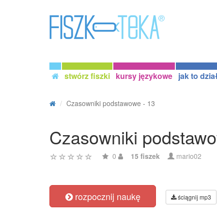
stwórz fiszki
kursy językowe
jak to dzia
Czasowniki podstawowe - 13
Czasowniki podstawo
0
15 fiszek
mario02
rozpocznij naukę
ściągnij mp3