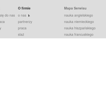
t
O firmie
Mapa Serwisu
się do nas
o nas
nauka angielskiego
aca
partnerzy
nauka niemieckiego
y
praca
nauka hiszpańskiego
staż
nauka francuskiego
blog
nauka rosyjskiego
in
2000+ opinii
nauka norweskiego
petytorów
nauka szwedzkiego
Warunki
fiszki
100% gwarancja
sze pytania
najnowsze lekcje
regulamin
Extra
prywatność i ciasteczka
RODO
plugin