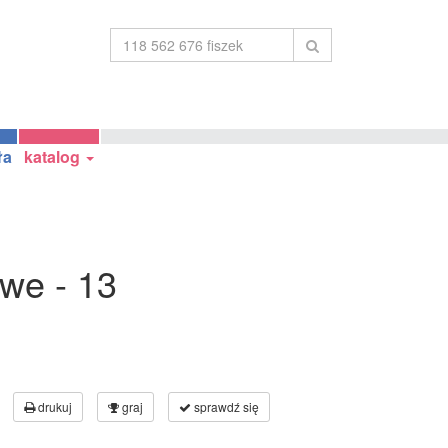
ła
katalog
we - 13
drukuj
graj
sprawdź się