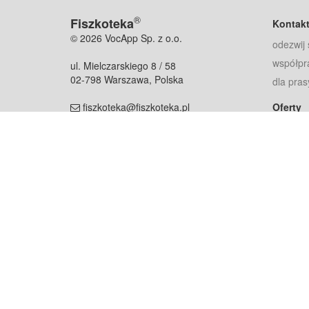
®
Fiszkoteka
Kontak
© 2026 VocApp Sp. z o.o.
odezwij 
współpr
ul. Mielczarskiego 8 / 58
02-798 Warszawa, Polska
dla pras
fiszkoteka@fiszkoteka.pl
Oferty
dla rodz
NIP: 951 245 79 19
dla kore
REGON: 369 727 696
Pomoc
Najczęst