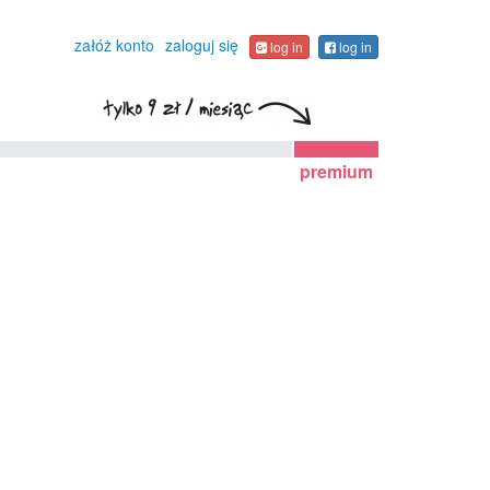
załóż konto
zaloguj się
log in
log in
premium