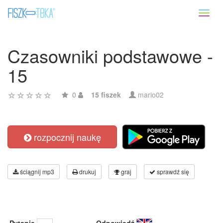
Toggl
naviga
Czasowniki podstawowe -
15
0
15 fiszek
mario02
rozpocznij naukę
ściągnij mp3
drukuj
graj
sprawdź się