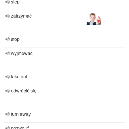
step
zatrzymać
stop
wyjmować
take out
odwrócić się
turn away
pozwolić