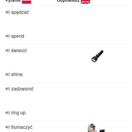
Pytanie
Odpowiedź
spędzać
spend
świecić
shine
zadzwonić
ring up
tłumaczyć