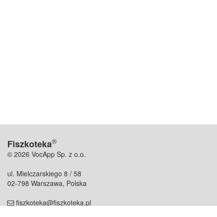
®
Fiszkoteka
© 2026 VocApp Sp. z o.o.
ul. Mielczarskiego 8 / 58
02-798 Warszawa, Polska
fiszkoteka@fiszkoteka.pl