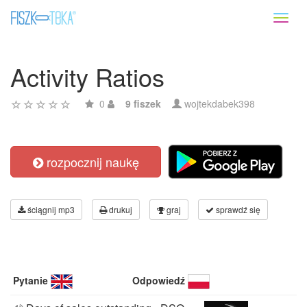
Toggl
naviga
Activity Ratios
0
9 fiszek
wojtekdabek398
rozpocznij naukę
ściągnij mp3
drukuj
graj
sprawdź się
Pytanie
Odpowiedź