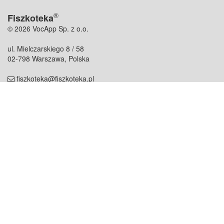
®
Fiszkoteka
© 2026 VocApp Sp. z o.o.
ul. Mielczarskiego 8 / 58
02-798 Warszawa, Polska
fiszkoteka@fiszkoteka.pl
NIP: 951 245 79 19
REGON: 369 727 696
Kontakt
O firmie
odezwij się do nas
o nas
współpraca
partnerzy