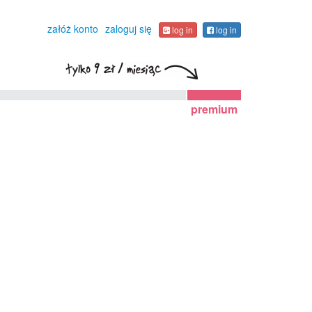
załóż konto
zaloguj się
log in
log in
premium