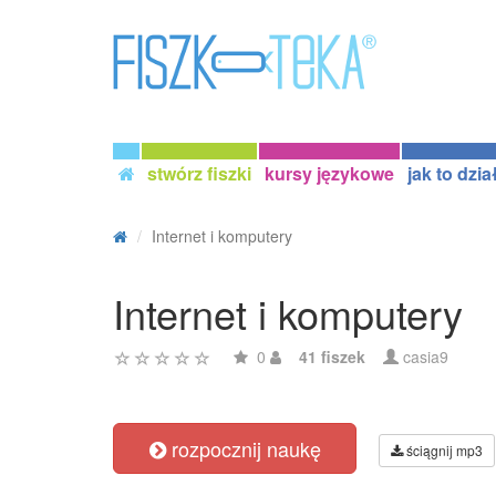
stwórz fiszki
kursy językowe
jak to dzia
Internet i komputery
Internet i komputery
0
41 fiszek
casia9
rozpocznij naukę
ściągnij mp3