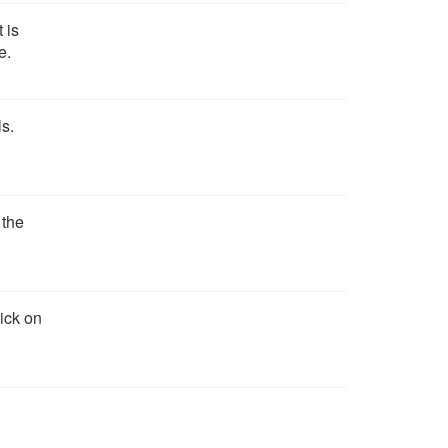
 is
e.
s.
 the
lick on