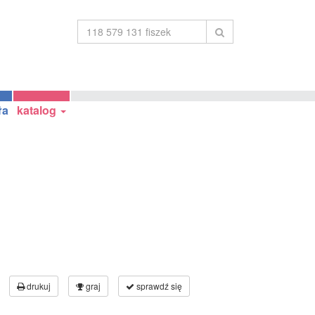
ła
katalog
drukuj
graj
sprawdź się