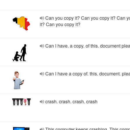
Can you copy it? Can you copy it? Can y
it? Can you copy it?
Can I have. a copy. of this. document ple
Can I have a copy of. this. document. ple
crash. crash. crash. crash
This computer keeps crashing. This com