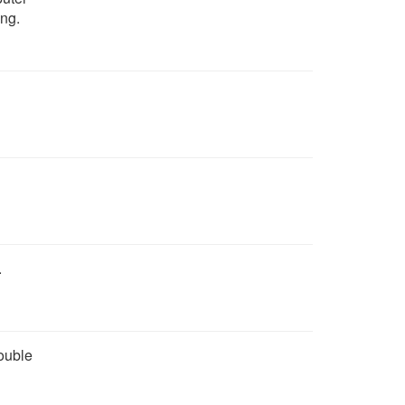
ng.
.
double