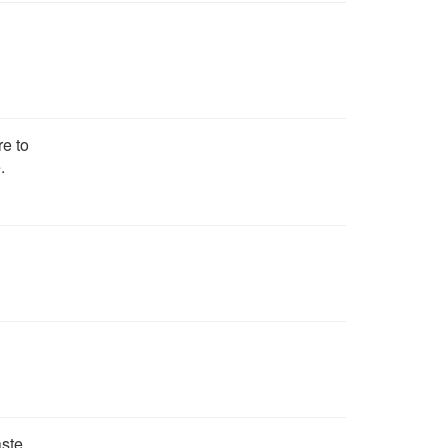
re to
.
aste.