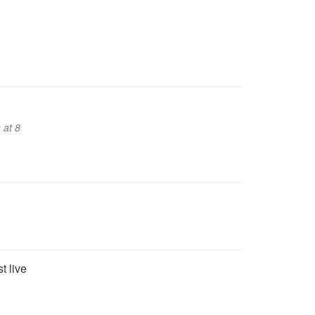
 at 8
t live