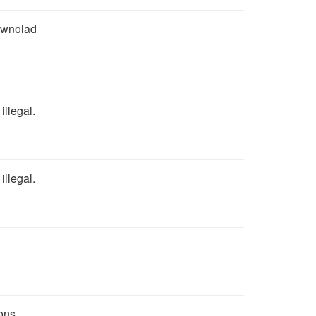
ownolad
illegal.
illegal.
ions.