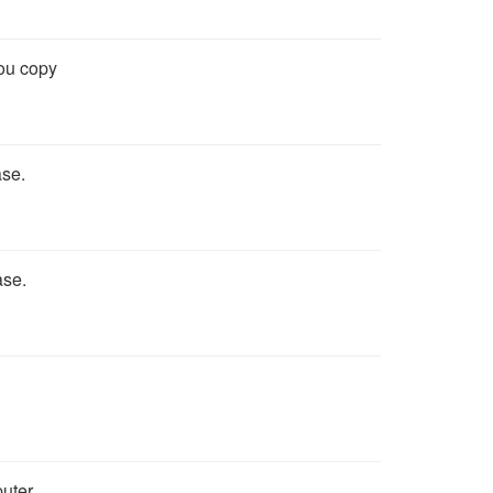
ou copy
ase.
ase.
puter