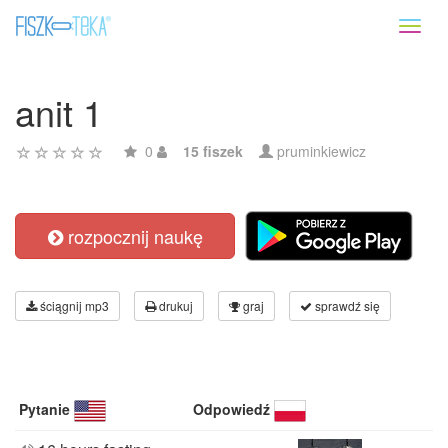
Toggl
naviga
anit 1
0
15 fiszek
pruminkiewicz
rozpocznij naukę
ściągnij mp3
drukuj
graj
sprawdź się
Pytanie
Odpowiedź