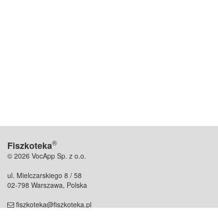
®
Fiszkoteka
© 2026 VocApp Sp. z o.o.
ul. Mielczarskiego 8 / 58
02-798 Warszawa, Polska
fiszkoteka@fiszkoteka.pl