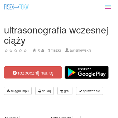
Toggl
naviga
ultrasonografia wczesnej
ciąży
0
3 fiszki
awisniewski9
rozpocznij naukę
ściągnij mp3
drukuj
graj
sprawdź się