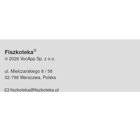
®
Fiszkoteka
© 2026 VocApp Sp. z o.o.
ul. Mielczarskiego 8 / 58
02-798 Warszawa, Polska
fiszkoteka@fiszkoteka.pl
NIP: 951 245 79 19
REGON: 369 727 696