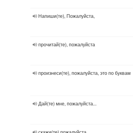
Напиши(те), Пожалуйста,
прочитай(те), пожалуйста
произнеси(те), пожалуйста, это по буквам
Дай(те) мне, пожалуйста...
скажи(те) пожалуйста...