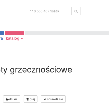
ła
katalog
ty grzecznościowe
drukuj
graj
sprawdź się