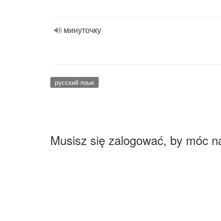
минуточку
русский язык
Musisz się zalogować, by móc n