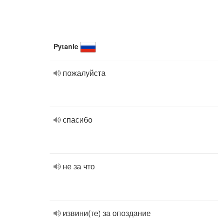
Pytanie
пожалуйста
спасибо
не за что
извини(те) за опоздание