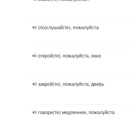
(по)слушай(те), пожалуйста
открой(те), пожалуйста, окно
закрой(те), пожалуйста, дверь
говори(те) медленнее, пожалуйста