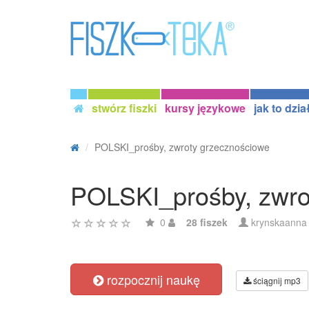
stwórz fiszki
kursy językowe
jak to dzia
POLSKI_prośby, zwroty grzecznościowe
POLSKI_prośby, zwro
0
28 fiszek
krynskaanna
rozpocznij naukę
ściągnij mp3