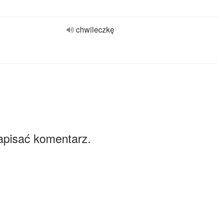
chwileczkę
apisać komentarz.