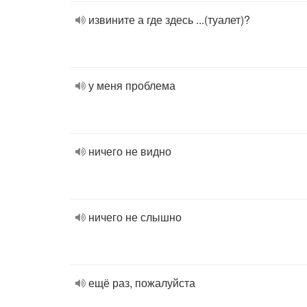
извините а где здесь ...(туалет)?
у меня проблема
ничего не видно
ничего не слышно
ещё раз, пожалуйста