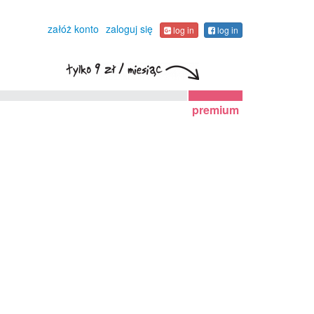
załóż konto
zaloguj się
log in
log in
premium