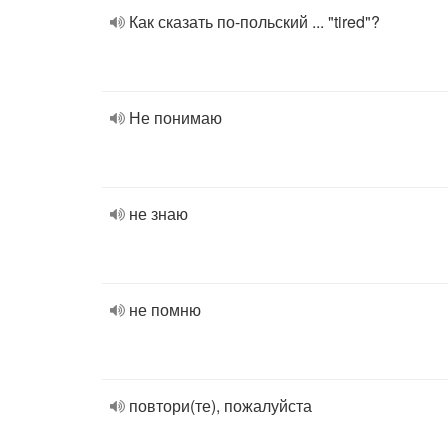
Как сказать по-польский ... "tired"?
Не понимаю
не знаю
не помню
повтори(те), пожалуйста