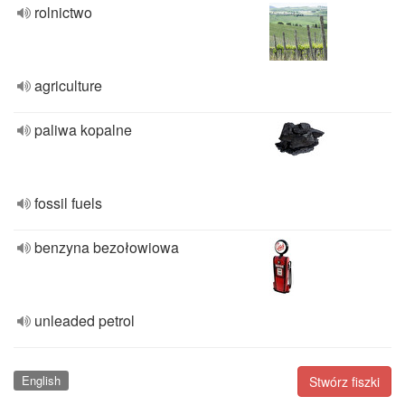
rolnictwo
agriculture
paliwa kopalne
fossil fuels
benzyna bezołowiowa
unleaded petrol
English
Stwórz fiszki