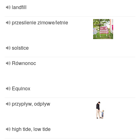
landfill
przesilenie zimowe/letnie
solstice
Równonoc
Equinox
przypływ, odpływ
high tide, low tide