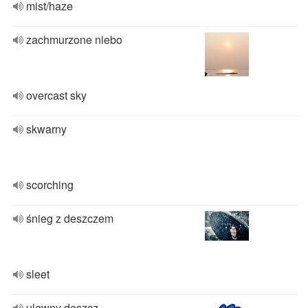
mist/haze
zachmurzone niebo
overcast sky
skwarny
scorching
śnieg z deszczem
sleet
ulewny deszcz