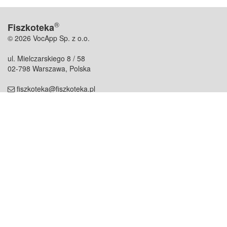
®
Fiszkoteka
© 2026 VocApp Sp. z o.o.
ul. Mielczarskiego 8 / 58
02-798 Warszawa, Polska
fiszkoteka@fiszkoteka.pl
NIP: 951 245 79 19
REGON: 369 727 696
Kontakt
O firmie
odezwij się do nas
o nas