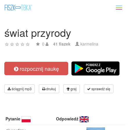
Toggl
naviga
świat przyrody
0
41 fiszek
karmelina
rozpocznij naukę
ściągnij mp3
drukuj
graj
sprawdź się
Pytanie
Odpowiedź