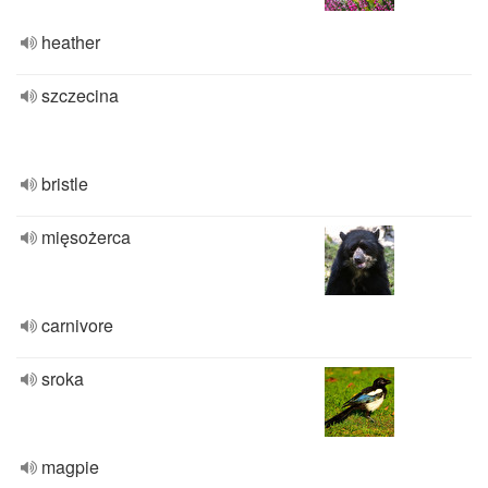
heather
szczecina
bristle
mięsożerca
carnivore
sroka
magpie