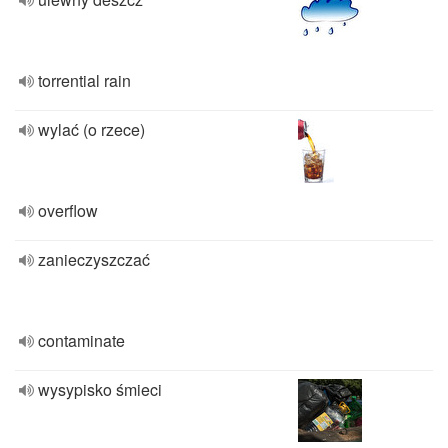
torrential rain
wylać (o rzece)
overflow
zanieczyszczać
contaminate
wysypisko śmieci