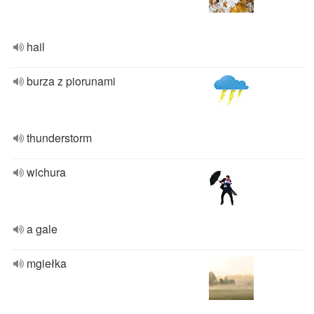
hail
burza z piorunami
thunderstorm
wichura
a gale
mgiełka