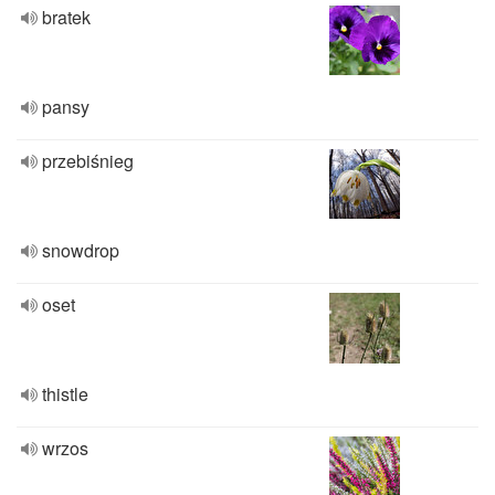
bratek
pansy
przebiśnieg
snowdrop
oset
thistle
wrzos