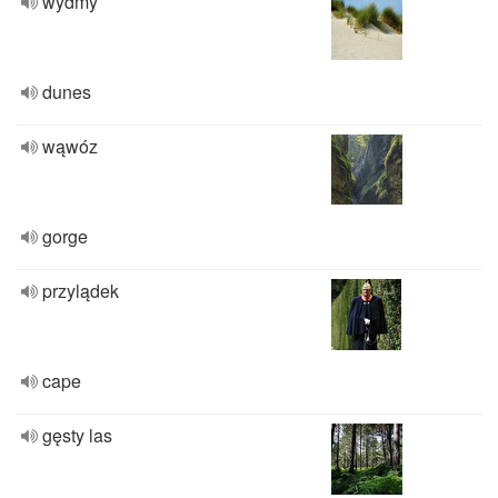
wydmy
dunes
wąwóz
gorge
przylądek
cape
gęsty las