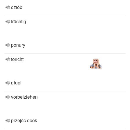
dziób
tröchtig
ponury
töricht
głupi
vorbeiziehen
przejść obok