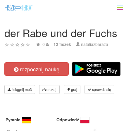
Toggl
naviga
der Rabe und der Fuchs
0
12 fiszek
nataliazbaraza
rozpocznij naukę
ściągnij mp3
drukuj
graj
sprawdź się
Pytanie
Odpowiedź