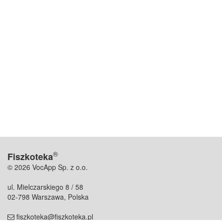
®
Fiszkoteka
© 2026 VocApp Sp. z o.o.
ul. Mielczarskiego 8 / 58
02-798 Warszawa, Polska
fiszkoteka@fiszkoteka.pl