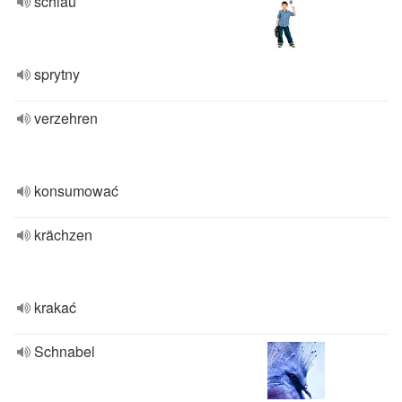
schlau
sprytny
verzehren
konsumować
krächzen
krakać
Schnabel