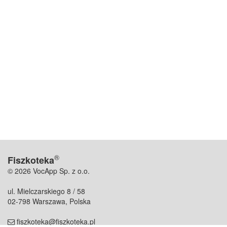
®
Fiszkoteka
© 2026 VocApp Sp. z o.o.
ul. Mielczarskiego 8 / 58
02-798 Warszawa, Polska
fiszkoteka@fiszkoteka.pl