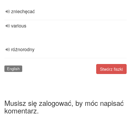
zniechęcać
various
różnorodny
English
Stwórz fiszki
Musisz się zalogować, by móc napisać
komentarz.