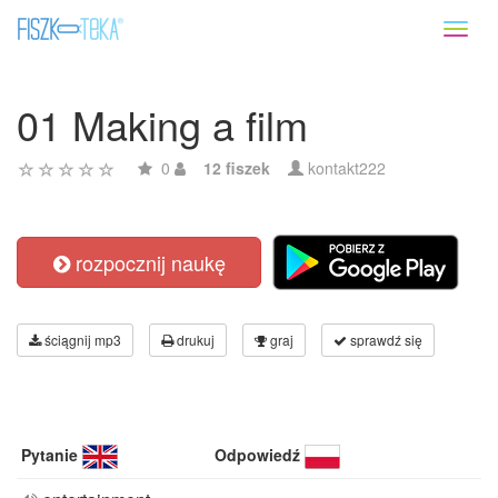
Toggl
naviga
01 Making a film
0
12 fiszek
kontakt222
rozpocznij naukę
ściągnij mp3
drukuj
graj
sprawdź się
Pytanie
Odpowiedź