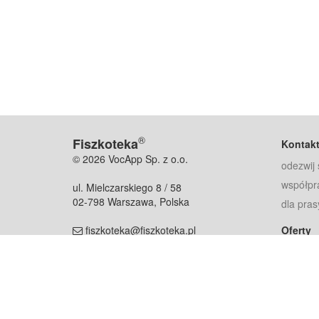
®
Fiszkoteka
Kontak
© 2026 VocApp Sp. z o.o.
odezwij 
współpr
ul. Mielczarskiego 8 / 58
02-798 Warszawa, Polska
dla pras
fiszkoteka@fiszkoteka.pl
Oferty
dla rodz
NIP: 951 245 79 19
dla kore
REGON: 369 727 696
Pomoc
Najczęst