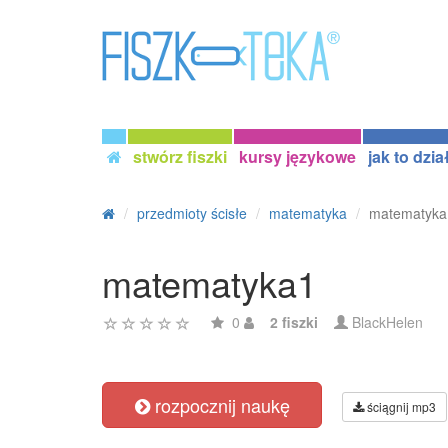
stwórz fiszki
kursy językowe
jak to dzia
przedmioty ścisłe
matematyka
matematyka
matematyka1
0
2 fiszki
BlackHelen
rozpocznij naukę
ściągnij mp3