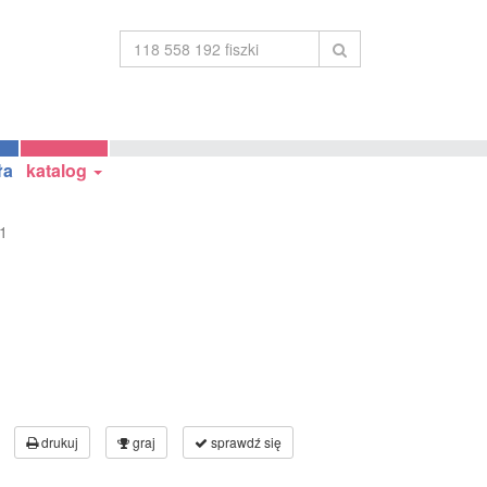
ła
katalog
1
drukuj
graj
sprawdź się