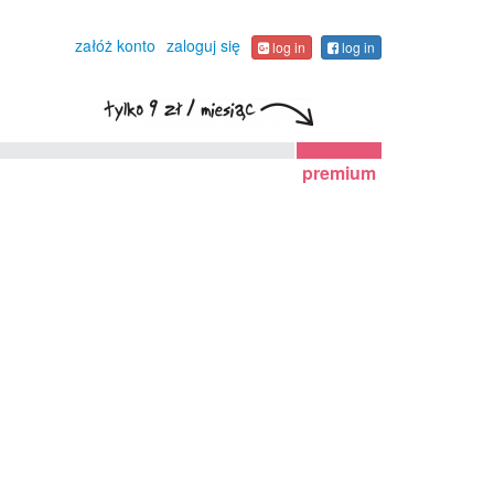
załóż konto
zaloguj się
log in
log in
premium