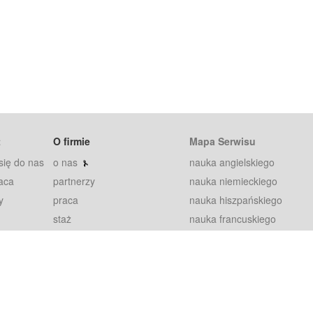
t
O firmie
Mapa Serwisu
się do nas
o nas
nauka angielskiego
aca
partnerzy
nauka niemieckiego
y
praca
nauka hiszpańskiego
staż
nauka francuskiego
blog
nauka rosyjskiego
in
2000+ opinii
nauka norweskiego
petytorów
nauka szwedzkiego
Warunki
fiszki
100% gwarancja
sze pytania