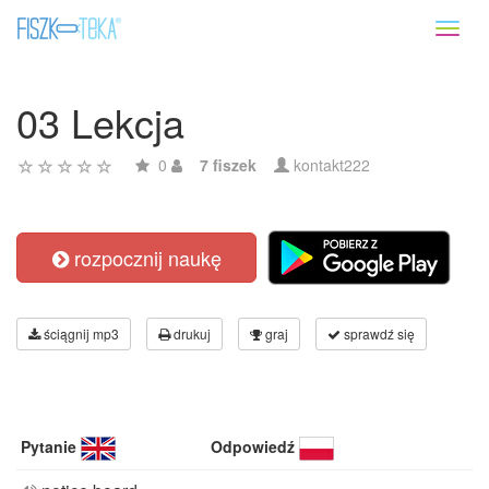
Toggl
naviga
03 Lekcja
0
7 fiszek
kontakt222
rozpocznij naukę
ściągnij mp3
drukuj
graj
sprawdź się
Pytanie
Odpowiedź