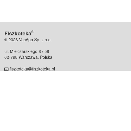
®
Fiszkoteka
© 2026 VocApp Sp. z o.o.
ul. Mielczarskiego 8 / 58
02-798 Warszawa, Polska
fiszkoteka@fiszkoteka.pl
NIP: 951 245 79 19
REGON: 369 727 696