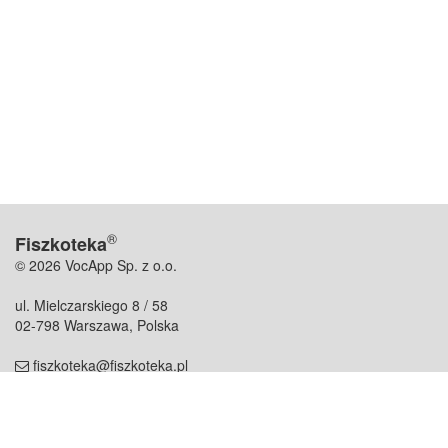
®
Fiszkoteka
© 2026 VocApp Sp. z o.o.
ul. Mielczarskiego 8 / 58
02-798 Warszawa, Polska
fiszkoteka@fiszkoteka.pl
NIP: 951 245 79 19
REGON: 369 727 696