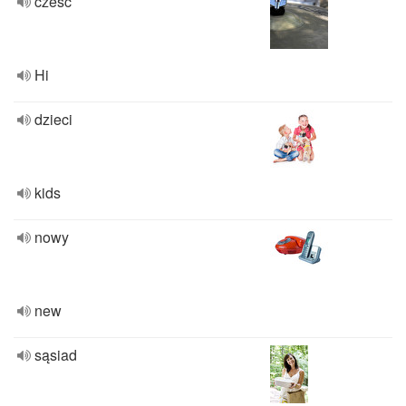
cześć
Hi
dzieci
kids
nowy
new
sąsiad