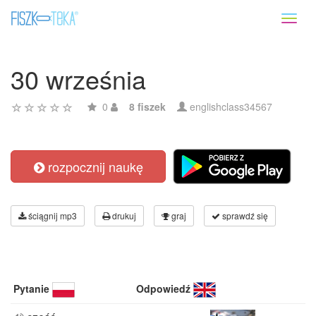
Toggl
naviga
30 września
0
8 fiszek
englishclass34567
rozpocznij naukę
ściągnij mp3
drukuj
graj
sprawdź się
Pytanie
Odpowiedź