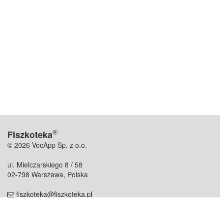
®
Fiszkoteka
© 2026 VocApp Sp. z o.o.
ul. Mielczarskiego 8 / 58
02-798 Warszawa, Polska
fiszkoteka@fiszkoteka.pl
NIP: 951 245 79 19