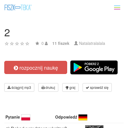
Toggl
naviga
2
0
11 fiszek
Natalatralalala
rozpocznij naukę
ściągnij mp3
drukuj
graj
sprawdź się
Pytanie
Odpowiedź