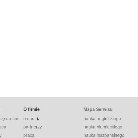
t
O firmie
Mapa Serwisu
się do nas
o nas
nauka angielskiego
aca
partnerzy
nauka niemieckiego
y
praca
nauka hiszpańskiego