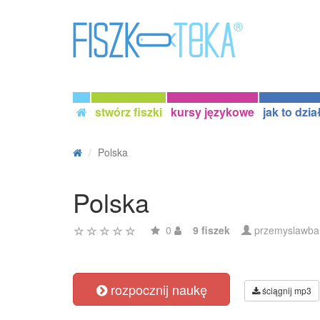
stwórz fiszki
kursy językowe
jak to dzia
Polska
Polska
0
9 fiszek
przemyslawba
rozpocznij naukę
ściągnij mp3