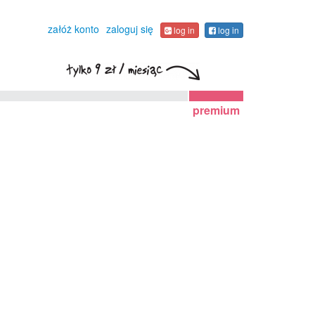
załóż konto
zaloguj się
log in
log in
premium