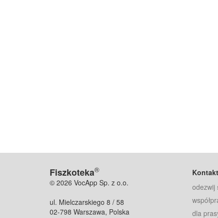
®
Fiszkoteka
Kontak
© 2026 VocApp Sp. z o.o.
odezwij 
współpr
ul. Mielczarskiego 8 / 58
02-798 Warszawa, Polska
dla pras