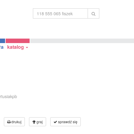
ła
katalog
rtusiakpb
drukuj
graj
sprawdź się