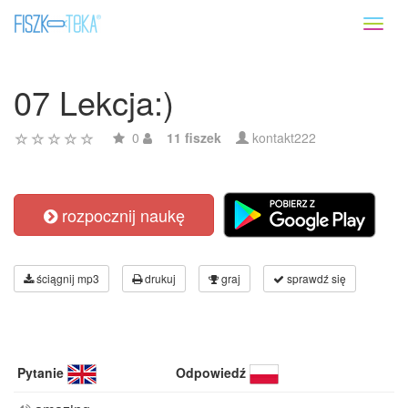
Toggl
naviga
07 Lekcja:)
0
11 fiszek
kontakt222
rozpocznij naukę
ściągnij mp3
drukuj
graj
sprawdź się
Pytanie
Odpowiedź