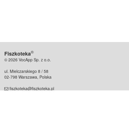
®
Fiszkoteka
© 2026 VocApp Sp. z o.o.
ul. Mielczarskiego 8 / 58
02-798 Warszawa, Polska
fiszkoteka@fiszkoteka.pl
NIP: 951 245 79 19
REGON: 369 727 696