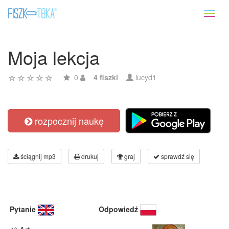
Toggl
naviga
Moja lekcja
0
4 fiszki
lucyd1
rozpocznij naukę
ściągnij mp3
drukuj
graj
sprawdź się
Pytanie
Odpowiedź