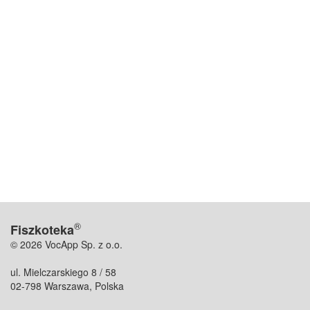
®
Fiszkoteka
© 2026 VocApp Sp. z o.o.
ul. Mielczarskiego 8 / 58
02-798 Warszawa, Polska