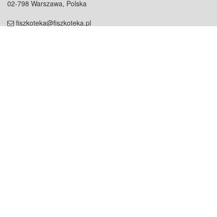
02-798 Warszawa, Polska
fiszkoteka@fiszkoteka.pl
NIP: 951 245 79 19
REGON: 369 727 696
Kontakt
O firmie
odezwij się do nas
o nas
współpraca
partnerzy
dla prasy
praca
staż
Oferty
blog
dla rodzin
2000+ opinii