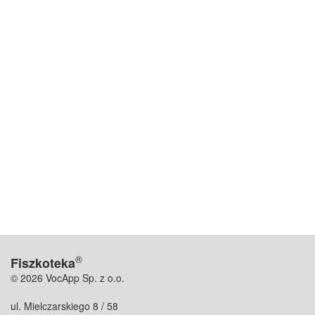
®
Fiszkoteka
© 2026 VocApp Sp. z o.o.
ul. Mielczarskiego 8 / 58