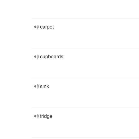
carpet
cupboards
sink
fridge