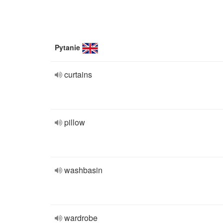
Pytanie
curtains
pillow
washbasin
wardrobe