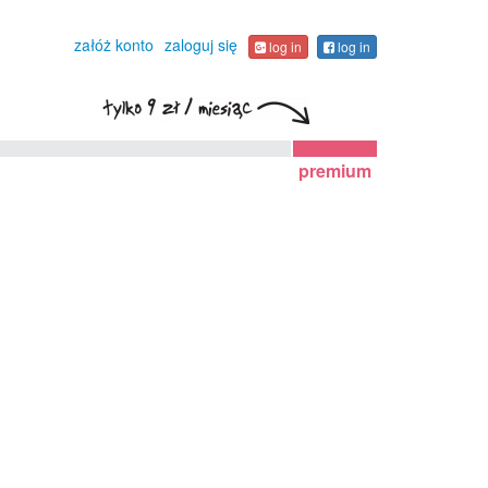
załóż konto
zaloguj się
log in
log in
premium