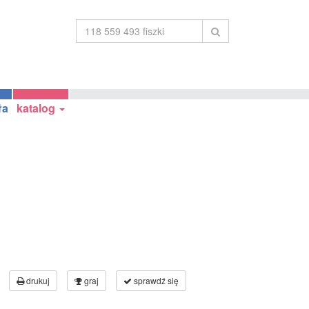
ła
katalog
drukuj
graj
sprawdź się