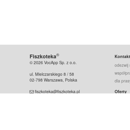
®
Fiszkoteka
Kontak
© 2026 VocApp Sp. z o.o.
odezwij 
współpr
ul. Mielczarskiego 8 / 58
02-798 Warszawa, Polska
dla pras
fiszkoteka@fiszkoteka.pl
Oferty
dla rodz
NIP: 951 245 79 19
dla kore
REGON: 369 727 696
Pomoc
Najczęst