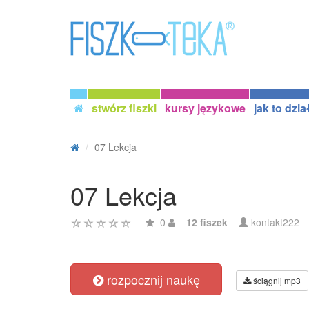
stwórz fiszki
kursy językowe
jak to dzia
07 Lekcja
07 Lekcja
0
12 fiszek
kontakt222
rozpocznij naukę
ściągnij mp3