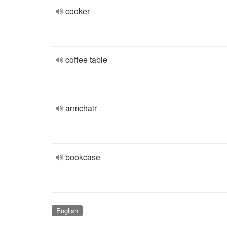
cooker
coffee table
armchair
bookcase
English