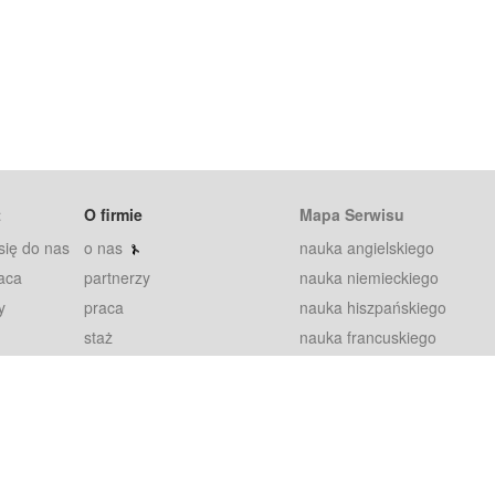
t
O firmie
Mapa Serwisu
się do nas
o nas
nauka angielskiego
aca
partnerzy
nauka niemieckiego
y
praca
nauka hiszpańskiego
staż
nauka francuskiego
blog
nauka rosyjskiego
in
2000+ opinii
nauka norweskiego
petytorów
nauka szwedzkiego
Warunki
fiszki
100% gwarancja
sze pytania
najnowsze lekcje